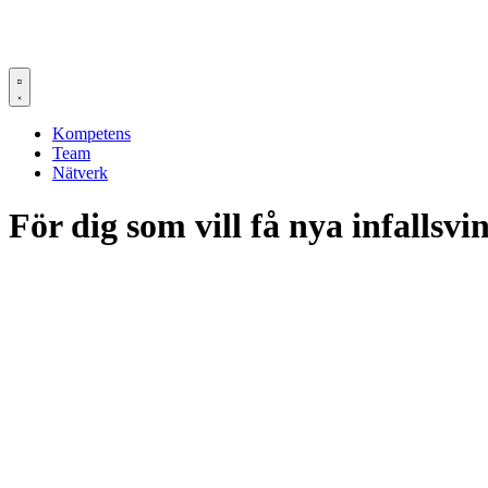
Kompetens
Team
Nätverk
För dig som vill få nya infallsv