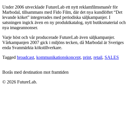
Under 2006 utvecklade FutureLab ett nytt reklamfilmsmanér för
Marbodal, tillsammans med Fido Film, där det nya kundlöftet “Det
levande köket” integrerades med periodiska säljkampanjer. I
satsningen ingick även en ny produktkatalog, nytt butiksmaterial och
nya imageannonser.
Varje höst och vår producerade FutureLab även säljkampanjer.
Vårkampanjen 2007 gick i miljöns tecken, då Marbodal är Sveriges
enda Svanmärkta kökstillverkare.
Tagged
broadcast
,
kommunikationskoncept
,
print
,
retail
,
SALES
Borås med destination mot framtiden
© 2026 FutureLab.