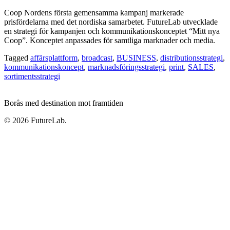
Coop Nordens första gemensamma kampanj markerade
prisfördelarna med det nordiska samarbetet. FutureLab utvecklade
en strategi för kampanjen och kommunikationskonceptet “Mitt nya
Coop”. Konceptet anpassades för samtliga marknader och media.
Tagged
affärsplattform
,
broadcast
,
BUSINESS
,
distributionsstrategi
,
kommunikationskoncept
,
marknadsföringsstrategi
,
print
,
SALES
,
sortimentsstrategi
Borås med destination mot framtiden
© 2026 FutureLab.