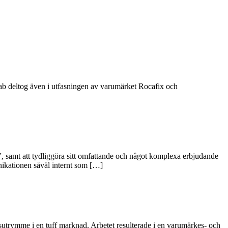
Lab deltog även i utfasningen av varumärket Rocafix och
pet”, samt att tydliggöra sitt omfattande och något komplexa erbjudande
nikationen såväl internt som […]
sutrymme i en tuff marknad. Arbetet resulterade i en varumärkes- och