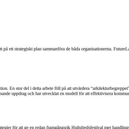
tt på ett strategiskt plan sammanföra de båda organisationerna. Future
ition. En stor del i detta arbete föll på att utvärdera “arkitekturbegrep
nande uppdrag och har utvecklat en modell för att effektivisera kommu
egier för att ge en redan framgångsrik Hultsfredsfestival mer handling