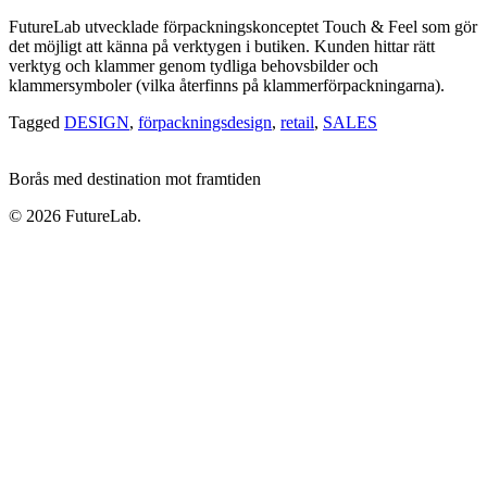
FutureLab utvecklade förpackningskonceptet Touch & Feel som gör
det möjligt att känna på verktygen i butiken. Kunden hittar rätt
verktyg och klammer genom tydliga behovsbilder och
klammersymboler (vilka återfinns på klammerförpackningarna).
Tagged
DESIGN
,
förpackningsdesign
,
retail
,
SALES
Borås med destination mot framtiden
© 2026 FutureLab.