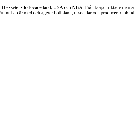
 till basketens förlovade land, USA och NBA. Från början riktade man s
. FutureLab är med och agerar bollplank, utvecklar och producerar inbju