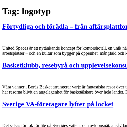
Tag:
logotyp
Förtydliga och förädla – från affärsplattfo
United Spaces är ett nytänkande koncept för kontorshotell, en unik nät
arbetsplatser – och en kultur som bygger på öppenhet, mångfald och 
Basketklubb, resebyrå och upplevelsekonsu
Våra vänner i Borås Basket arrangerar varje år fantastiska resor över
har resorna blivit en angelägenhet för basketälskare över hela landet
Sverige VA-företagare lyfter på locket
Det satsas för tok för lite på Sveriges vatten- och avloppsnät, ansåg l