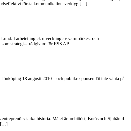
nadseffektivt första kommunikationsverktyg […]
i Lund. I arbetet ingick utveckling av varumärkes- och
n som strategisk rådgivare för ESS AB.
i Jönköping 18 augusti 2010 – och publikresponsen lät inte vänta på
ns entreprenörsstarka historia. Målet är ambitiöst; Borås och Sjuhärad
i […]