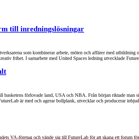
rm till inredningslösningar
verksarena som kombinerar arbete, möten och affärer med utbildning och 
kreativ frihet. I samarbete med United Spaces ledning utvecklade Futur
lt
 till basketens förlovade land, USA och NBA. Från början riktade man s
. FutureLab är med och agerar bollplank, utvecklar och producerar inbj
andets VA-företag och vände sig till FutureLab för att skapa ett forum f