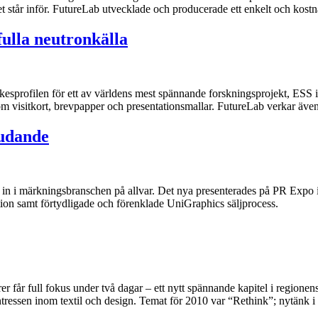
t står inför. FutureLab utvecklade och producerade ett enkelt och kost
fulla neutronkälla
rkesprofilen för ett av världens mest spännande forskningsprojekt, ESS 
om visitkort, brevpapper och presentationsmallar. FutureLab verkar äve
judande
s in i märkningsbranschen på allvar. Det nya presenterades på PR Expo 
on samt förtydligade och förenklade UniGraphics säljprocess.
rer får full fokus under två dagar – ett nytt spännande kapitel i regione
intressen inom textil och design. Temat för 2010 var “Rethink”; nytänk 