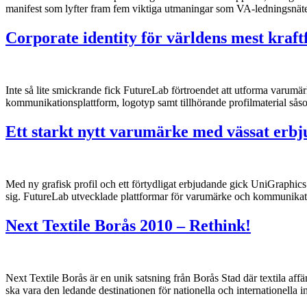
manifest som lyfter fram fem viktiga utmaningar som VA-ledningsnäte
Corporate identity för världens mest kraft
Inte så lite smickrande fick FutureLab förtroendet att utforma varumä
kommunikationsplattform, logotyp samt tillhörande profilmaterial sås
Ett starkt nytt varumärke med vässat erb
Med ny grafisk profil och ett förtydligat erbjudande gick UniGraphic
sig. FutureLab utvecklade plattformar för varumärke och kommunikati
Next Textile Borås 2010 – Rethink!
Next Textile Borås är en unik satsning från Borås Stad där textila affä
ska vara den ledande destinationen för nationella och internationella 