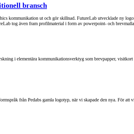
tionell bransch
phics kommunikation ut och gör skillnad. FutureLab utvecklade ny logoty
eLab tog även fram profilmaterial i form av powerpoint- och brevmallar,
rskning i elementära kommunikationsverktyg som brevpapper, visitkort
 formspråk från Pedabs gamla logotyp, när vi skapade den nya. För att vis