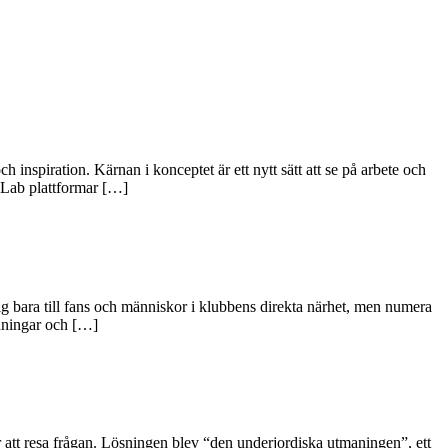
inspiration. Kärnan i konceptet är ett nytt sätt att se på arbete och
eLab plattformar […]
ig bara till fans och människor i klubbens direkta närhet, men numera
udningar och […]
ör att resa frågan. Lösningen blev “den underjordiska utmaningen”, ett