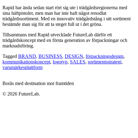
Rapid har ända sedan start rört sig ute i trädgårdsregionerna med
sina häftpistoler, men man har inte haft något renodlat
trädgårdssortiment. Med en innovativ trädgårdstång i sitt sortiment
bestämde man sig för att ta steget full ut i det gröna.
Tillsammans med Rapid utvecklade FutureLab därför ett
trädgårdskoncept med en första generation av förpackningar och
marknadsföring.
Tagged
BRAND
,
BUSINESS
,
DESIGN
,
förpackningsdesign
,
kommunikationskoncept
,
logotyp
,
SALES
,
sortimentsstrategi
,
varumärkesplattform
Borås med destination mot framtiden
© 2026 FutureLab.