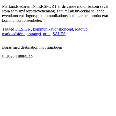
Marknadsledaren INTERSPORT är drivande motor bakom såväl
stora som små idrottsevenemang. FutureLab utvecklar säljande
eventkoncept, logotyp, kommunikationslösningar och producerar
kommunikationsenheter.
Tagged
DESIGN
,
kommunikationskoncept
,
logotyp
,
marknadsföringsstrategi
,
print
,
SALES
Borås med destination mot framtiden
© 2026 FutureLab.