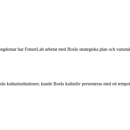
gdomar har FutureLab arbetat med Borås strategiska plan och varumärke
s kulturinstitutioner, kunde Borås kulturliv presenteras med ett tempofy