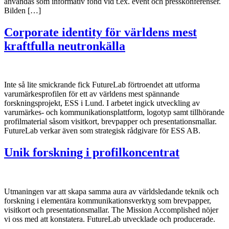
användas som informativ fond vid t.ex. event och presskonferenser.
Bilden […]
Corporate identity för världens mest
kraftfulla neutronkälla
Inte så lite smickrande fick FutureLab förtroendet att utforma
varumärkesprofilen för ett av världens mest spännande
forskningsprojekt, ESS i Lund. I arbetet ingick utveckling av
varumärkes- och kommunikationsplattform, logotyp samt tillhörande
profilmaterial såsom visitkort, brevpapper och presentationsmallar.
FutureLab verkar även som strategisk rådgivare för ESS AB.
Unik forskning i profilkoncentrat
Utmaningen var att skapa samma aura av världsledande teknik och
forskning i elementära kommunikationsverktyg som brevpapper,
visitkort och presentationsmallar. The Mission Accomplished nöjer
vi oss med att konstatera. FutureLab utvecklade och producerade.