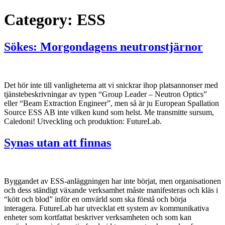
Category:
ESS
Sökes: Morgondagens neutronstjärnor
Det hör inte till vanligheterna att vi snickrar ihop platsannonser med
tjänstebeskrivningar av typen “Group Leader – Neutron Optics”
eller “Beam Extraction Engineer”, men så är ju European Spallation
Source ESS AB inte vilken kund som helst. Me transmitte sursum,
Caledoni! Utveckling och produktion: FutureLab.
Synas utan att finnas
Byggandet av ESS-anläggningen har inte börjat, men organisationen
och dess ständigt växande verksamhet måste manifesteras och kläs i
“kött och blod” inför en omvärld som ska förstå och börja
interagera. FutureLab har utvecklat ett system av kommunikativa
enheter som kortfattat beskriver verksamheten och som kan